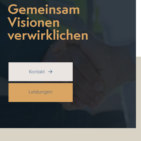
Gemeinsam
Visionen
verwirklichen
Kontakt

Leistungen