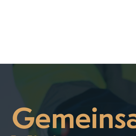

Gemeins