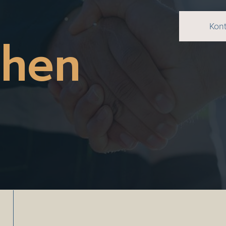
Kon
chen