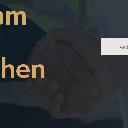
am
Kon
chen